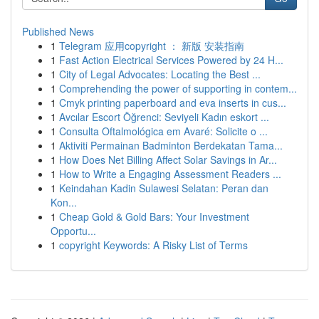
Published News
1
Telegram 应用copyright ： 新版 安装指南
1
Fast Action Electrical Services Powered by 24 H...
1
City of Legal Advocates: Locating the Best ...
1
Comprehending the power of supporting in contem...
1
Cmyk printing paperboard and eva inserts in cus...
1
Avcılar Escort Öğrenci: Seviyeli Kadın eskort ...
1
Consulta Oftalmológica em Avaré: Solicite o ...
1
Aktiviti Permainan Badminton Berdekatan Tama...
1
How Does Net Billing Affect Solar Savings in Ar...
1
How to Write a Engaging Assessment Readers ...
1
Keindahan Kadin Sulawesi Selatan: Peran dan
Kon...
1
Cheap Gold & Gold Bars: Your Investment
Opportu...
1
copyright Keywords: A Risky List of Terms