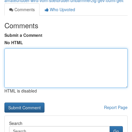
amateurluder-wird-vom-stiefbruder-unbarmherzig-gev-ouml-gelt
Comments
Who Upvoted
Comments
Submit a Comment
No HTML
HTML is disabled
Report Page
Search
Go