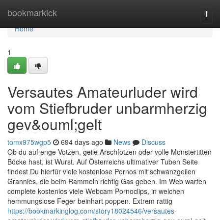
Home
bookmarkick
Togg
navi
Home
1
Versautes Amateurluder wird
vom Stiefbruder unbarmherzig
gev&ouml;gelt
tomx975wgp5
694 days ago
News
Discuss
Ob du auf enge Votzen, geile Arschfotzen oder volle Monstertitten
Böcke hast, ist Wurst. Auf Österreichs ultimativer Tuben Seite
findest Du hierfür viele kostenlose Pornos mit schwanzgeilen
Grannies, die beim Rammeln richtig Gas geben. Im Web warten
complete kostenlos viele Webcam Pornoclips, in welchen
hemmungslose Feger beinhart poppen. Extrem rattig
https://bookmarkinglog.com/story18024546/versautes-