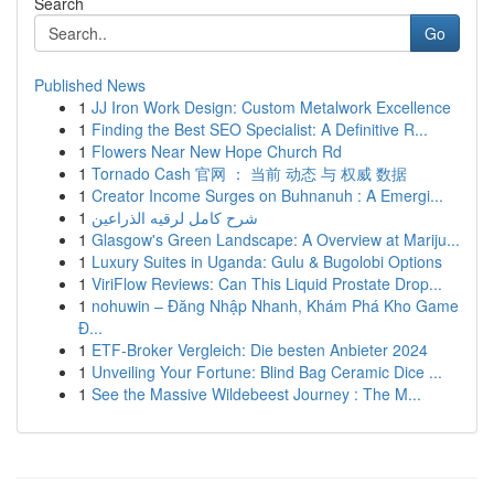
Search
Go
Published News
1
JJ Iron Work Design: Custom Metalwork Excellence
1
Finding the Best SEO Specialist: A Definitive R...
1
Flowers Near New Hope Church Rd
1
Tornado Cash 官网 ： 当前 动态 与 权威 数据
1
Creator Income Surges on Buhnanuh : A Emergi...
1
شرح كامل لرقيه الذراعين
1
Glasgow's Green Landscape: A Overview at Mariju...
1
Luxury Suites in Uganda: Gulu & Bugolobi Options
1
ViriFlow Reviews: Can This Liquid Prostate Drop...
1
nohuwin – Đăng Nhập Nhanh, Khám Phá Kho Game
Đ...
1
ETF-Broker Vergleich: Die besten Anbieter 2024
1
Unveiling Your Fortune: Blind Bag Ceramic Dice ...
1
See the Massive Wildebeest Journey : The M...