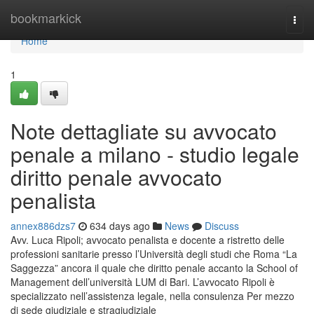
Home
bookmarkick
Togg
navi
Home
1
Note dettagliate su avvocato
penale a milano - studio legale
diritto penale avvocato
penalista
annex886dzs7
634 days ago
News
Discuss
Avv. Luca Ripoli; avvocato penalista e docente a ristretto delle
professioni sanitarie presso l’Università degli studi che Roma “La
Saggezza” ancora il quale che diritto penale accanto la School of
Management dell’università LUM di Bari. L’avvocato Ripoli è
specializzato nell’assistenza legale, nella consulenza Per mezzo
di sede giudiziale e stragiudiziale