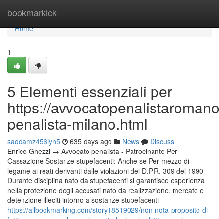
Home
bookmarkick
Home
1
5 Elementi essenziali per
https://avvocatopenalistaroman
penalista-milano.html
saddamz456iyn5
635 days ago
News
Discuss
Enrico Ghezzi → Avvocato penalista - Patrocinante Per
Cassazione Sostanze stupefacenti: Anche se Per mezzo di
legame ai reati derivanti dalle violazioni del D.P.R. 309 del 1990
Durante disciplina nato da stupefacenti si garantisce esperienza
nella protezione degli accusati nato da realizzazione, mercato e
detenzione illeciti intorno a sostanze stupefacenti
https://allbookmarking.com/story18519029/non-nota-proposito-di-