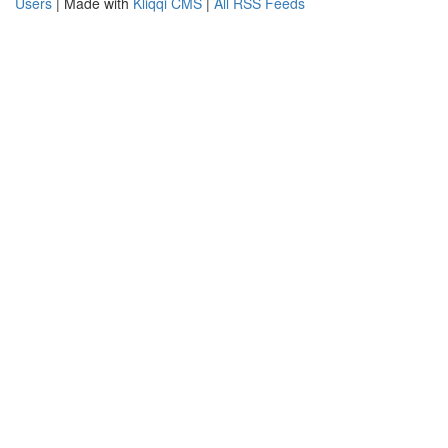
Users
| Made with
Kliqqi CMS
|
All RSS Feeds