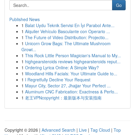
Go
Published News
1
Balat Uydu Teknik Servisi En İyi Parabol Ante...
1
Alquiler Vehículo Basculante con Operario ...
1
The Future of Video Distribution: Projectio...
1
Unicorn Grow Bags: The Ultimate Mushroom
Growi...
1
This Rock Little Person Magician's Manual to My...
1
highgearsteroids reviews highgearsteroids reput...
1
Ordering Lyrica Online: A Simple Way?
1
Woodland Hills Facials: Your Ultimate Guide to...
1
I Regretfully Decline Your Request
1
Mayur City, Sector 27, Jhajjar Your Perfect ...
1
Aluminum CNC Fabrication: Exactness & Perfo...
1
老王VPNcopyright：最新版本与安装指南
Copyright © 2026 |
Advanced Search
|
Live
|
Tag Cloud
|
Top