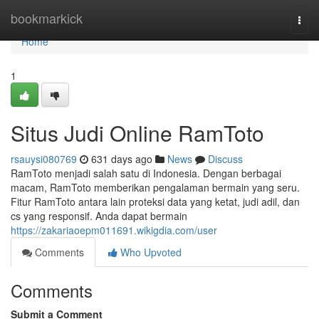
Home
bookmarkick
Togg
navi
Home
1
Situs Judi Online RamToto
rsauysi080769
631 days ago
News
Discuss
RamToto menjadi salah satu di Indonesia. Dengan berbagai
macam, RamToto memberikan pengalaman bermain yang seru.
Fitur RamToto antara lain proteksi data yang ketat, judi adil, dan
cs yang responsif. Anda dapat bermain
https://zakariaoepm011691.wikigdia.com/user
Comments
Who Upvoted
Comments
Submit a Comment