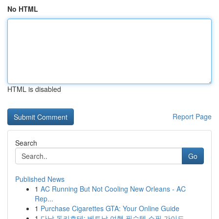
No HTML
HTML is disabled
Report Page
Search
Go
Published News
1
AC Running But Not Cooling New Orleans - AC
Rep...
1
Purchase Cigarettes GTA: Your Online Guide
1
다낭 돈키호테: 베트남 여행 필수템 쇼핑 가이드