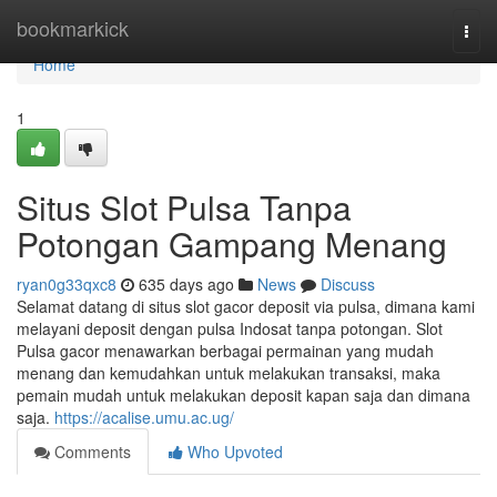
Home
bookmarkick
Togg
navi
Home
1
Situs Slot Pulsa Tanpa
Potongan Gampang Menang
ryan0g33qxc8
635 days ago
News
Discuss
Selamat datang di situs slot gacor deposit via pulsa, dimana kami
melayani deposit dengan pulsa Indosat tanpa potongan. Slot
Pulsa gacor menawarkan berbagai permainan yang mudah
menang dan kemudahkan untuk melakukan transaksi, maka
pemain mudah untuk melakukan deposit kapan saja dan dimana
saja.
https://acalise.umu.ac.ug/
Comments
Who Upvoted