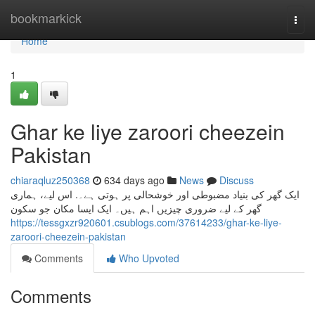
Home
bookmarkick
Togg
navi
Home
1
Ghar ke liye zaroori cheezein
Pakistan
chiaraqluz250368
634 days ago
News
Discuss
ایک گھر کی بنیاد مضبوطی اور خوشحالی پر ہوتی ہے۔. اس لیے، ہماری
گھر کے لیے ضروری چیزیں اہم ہیں۔ ایک ایسا مکان جو سکون
https://tessgxzr920601.csublogs.com/37614233/ghar-ke-liye-
zaroori-cheezein-pakistan
Comments
Who Upvoted
Comments