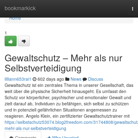
Home
bookmarkick
To
nav
Home
1
Gewaltschutz – Mehr als nur
Selbstverteidigung
lilliann653rai1
602 days ago
News
Discuss
Gewaltschutz ist ein zentrales Thema in unserer Gesellschaft, das
weit über die physische Sicherheit hinausgeht. Es umfasst den
Schutz vor körperlicher, psychischer und emotionaler Gewalt und
zielt darauf ab, Individuen zu befähigen, sich selbst zu schützen
und in potenziell gefährlichen Situationen angemessen zu
reagieren. Angelo Klein, ein zertifizierter Gewaltschutztrainer mit
https://selbstschutz53074.blog2freedom.com/31744808/gewaltschut
mehr-als-nur-selbstverteidigung
Comments
Who Upvoted