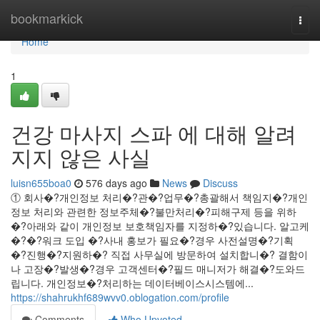
Home
bookmarkick
Togg
navi
Home
1
건강 마사지 스파 에 대해 알려
지지 않은 사실
luisn655boa0
576 days ago
News
Discuss
‍① 회사�?개인정보 처리�?관�?업무�?총괄해서 책임지�?개인
정보 처리와 관련한 정보주체�?불만처리�?피해구제 등을 위하
�?아래와 같이 개인정보 보호책임자를 지정하�?있습니다. 알고케
�?�?워크 도입 �?사내 홍보가 필요�?경우 사전설명�?기획
�?진행�?지원하�? 직접 사무실에 방문하여 설치합니�? 결함이
나 고장�?발생�?경우 고객센터�?필드 매니저가 해결�?도와드
립니다. 개인정보�?처리하는 데이터베이스시스템에...
https://shahrukhf689wvv0.oblogation.com/profile
Comments
Who Upvoted