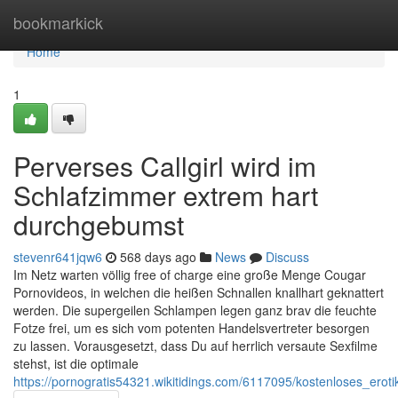
Home
bookmarkick
Home
1
Perverses Callgirl wird im
Schlafzimmer extrem hart
durchgebumst
stevenr641jqw6
568 days ago
News
Discuss
Im Netz warten völlig free of charge eine große Menge Cougar
Pornovideos, in welchen die heißen Schnallen knallhart geknattert
werden. Die supergeilen Schlampen legen ganz brav die feuchte
Fotze frei, um es sich vom potenten Handelsvertreter besorgen
zu lassen. Vorausgesetzt, dass Du auf herrlich versaute Sexfilme
stehst, ist die optimale
https://pornogratis54321.wikitidings.com/6117095/kostenloses_er