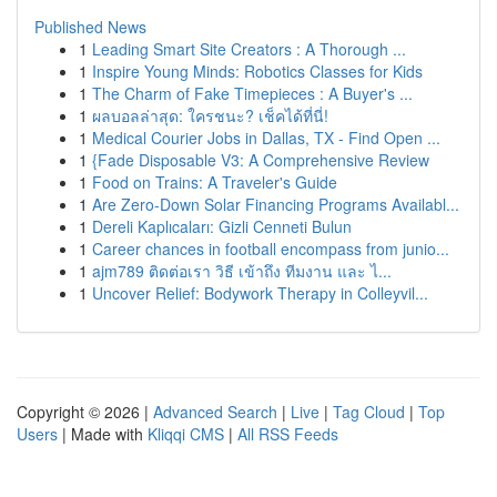
Published News
1
Leading Smart Site Creators : A Thorough ...
1
Inspire Young Minds: Robotics Classes for Kids
1
The Charm of Fake Timepieces : A Buyer's ...
1
ผลบอลล่าสุด: ใครชนะ? เช็คได้ที่นี่!
1
Medical Courier Jobs in Dallas, TX - Find Open ...
1
{Fade Disposable V3: A Comprehensive Review
1
Food on Trains: A Traveler's Guide
1
Are Zero-Down Solar Financing Programs Availabl...
1
Dereli Kaplıcaları: Gizli Cenneti Bulun
1
Career chances in football encompass from junio...
1
ajm789 ติดต่อเรา วิธี เข้าถึง ทีมงาน และ ไ...
1
Uncover Relief: Bodywork Therapy in Colleyvil...
Copyright © 2026 |
Advanced Search
|
Live
|
Tag Cloud
|
Top
Users
| Made with
Kliqqi CMS
|
All RSS Feeds