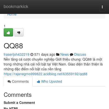
Home
bookmarkick
Togg
navi
Home
1
QQ88
fraserljxh432219
571 days ago
News
Discuss
Nền tảng cá cược chuyên nghiệp Giới thiệu chung: QQ88 là một
trong những nhà cái nổi bật tại Việt Nam. Giao diện thân thiện là
những đặc điểm nổi bật của nền tảng
https://rajanegmo999822.acidblog.net/63559192/qq88
Comments
Who Upvoted
Comments
Submit a Comment
No HTML