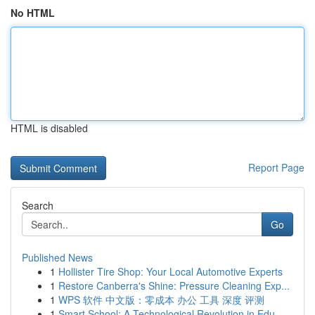
No HTML
HTML is disabled
Report Page
Search
Go
Published News
1
Hollister Tire Shop: Your Local Automotive Experts
1
Restore Canberra's Shine: Pressure Cleaning Exp...
1
WPS 软件 中文版：零成本 办公 工具 深度 评测
1
Smart School: A Technological Revolution in Edu...