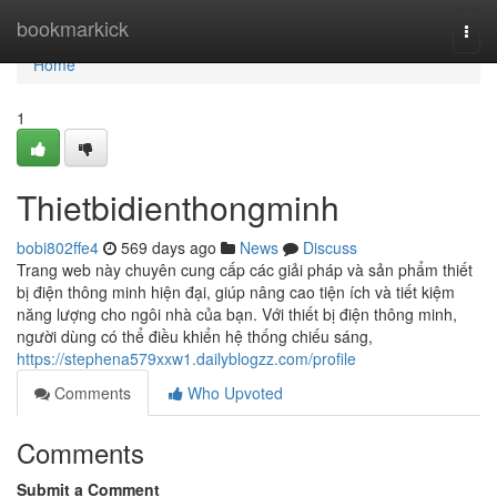
Home
bookmarkick
Togg
navi
Home
1
Thietbidienthongminh
bobi802ffe4
569 days ago
News
Discuss
Trang web này chuyên cung cấp các giải pháp và sản phẩm thiết
bị điện thông minh hiện đại, giúp nâng cao tiện ích và tiết kiệm
năng lượng cho ngôi nhà của bạn. Với thiết bị điện thông minh,
người dùng có thể điều khiển hệ thống chiếu sáng,
https://stephena579xxw1.dailyblogzz.com/profile
Comments
Who Upvoted
Comments
Submit a Comment