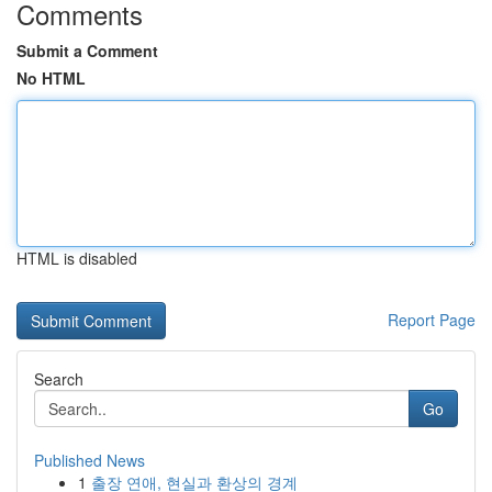
Comments
Submit a Comment
No HTML
HTML is disabled
Report Page
Search
Go
Published News
1
출장 연애, 현실과 환상의 경계