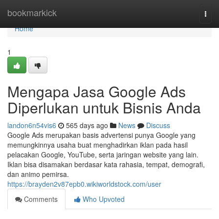
Home
bookmarkick
Togg
navi
Home
1
Mengapa Jasa Google Ads
Diperlukan untuk Bisnis Anda
landon6n54vis6
565 days ago
News
Discuss
Google Ads merupakan basis advertensi punya Google yang
memungkinnya usaha buat menghadirkan iklan pada hasil
pelacakan Google, YouTube, serta jaringan website yang lain.
Iklan bisa disamakan berdasar kata rahasia, tempat, demografi,
dan animo pemirsa.
https://brayden2v87epb0.wikiworldstock.com/user
Comments
Who Upvoted