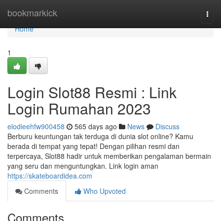
Home
bookmarkick
Togg
navi
Home
1
Login Slot88 Resmi : Link
Login Rumahan 2023
elodieehfw900458
565 days ago
News
Discuss
Berburu keuntungan tak terduga di dunia slot online? Kamu
berada di tempat yang tepat! Dengan pilihan resmi dan
terpercaya, Slot88 hadir untuk memberikan pengalaman bermain
yang seru dan menguntungkan. Link login aman
https://skateboardidea.com
Comments
Who Upvoted
Comments