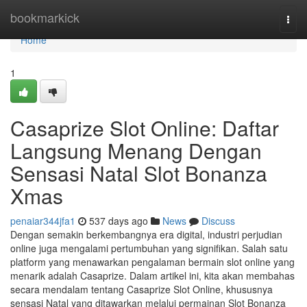
Home
bookmarkick
Togg
navi
Home
1
Casaprize Slot Online: Daftar
Langsung Menang Dengan
Sensasi Natal Slot Bonanza
Xmas
penaiar344jfa1
537 days ago
News
Discuss
Dengan semakin berkembangnya era digital, industri perjudian
online juga mengalami pertumbuhan yang signifikan. Salah satu
platform yang menawarkan pengalaman bermain slot online yang
menarik adalah Casaprize. Dalam artikel ini, kita akan membahas
secara mendalam tentang Casaprize Slot Online, khususnya
sensasi Natal yang ditawarkan melalui permainan Slot Bonanza