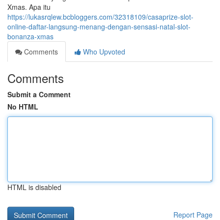
Xmas. Apa itu
https://lukasrqlew.bcbloggers.com/32318109/casaprize-slot-
online-daftar-langsung-menang-dengan-sensasi-natal-slot-
bonanza-xmas
Comments
Who Upvoted
Comments
Submit a Comment
No HTML
HTML is disabled
Report Page