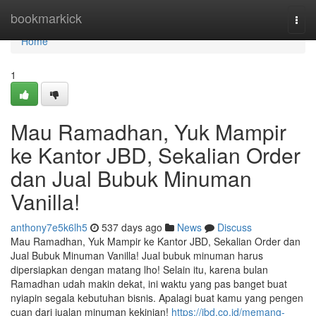
Home
bookmarkick
Togg
navi
Home
1
Mau Ramadhan, Yuk Mampir
ke Kantor JBD, Sekalian Order
dan Jual Bubuk Minuman
Vanilla!
anthony7e5k6lh5
537 days ago
News
Discuss
Mau Ramadhan, Yuk Mampir ke Kantor JBD, Sekalian Order dan
Jual Bubuk Minuman Vanilla! Jual bubuk minuman harus
dipersiapkan dengan matang lho! Selain itu, karena bulan
Ramadhan udah makin dekat, ini waktu yang pas banget buat
nyiapin segala kebutuhan bisnis. Apalagi buat kamu yang pengen
cuan dari jualan minuman kekinian!
https://jbd.co.id/memang-