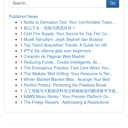
Go
Published News
1
Noida to Dehradun Taxi: Your Comfortable Trave...
1
新山下水：危险与诱惑并存？
1
Cold Fire Supply: Your Source for Top-Tier Co...
1
Musik Yahudiym: Jejak Sejarah dan Budaya
1
Top Talent Acquisition Trends: A Guide for HR
1
IPTV: De ultieme gids voor beginners
1
Creación de Páginas Web Madrid
1
Reducing Funds , Create Intelligently: Ac...
1
The Emergency Practice: Fast Care When You...
1
The Waikato Well Drilling: Your Resource to Rel...
1
Winter Blanket Blanket Bliss : Arrange Your Bed
1
Perfect Pottery: Perfecting the Flawless Break
1
人工智能与大数据语料库怎样赋能现代翻译教学升级...
1
KAWS Moon Rocks : Your Premier Platform On...
1
The Fridge Repairs : Addressing & Resolutions