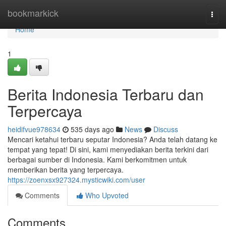
Home
bookmarkick
Togg
navi
Home
1
Berita Indonesia Terbaru dan
Terpercaya
heidifvue978634
535 days ago
News
Discuss
Mencari ketahui terbaru seputar Indonesia? Anda telah datang ke
tempat yang tepat! Di sini, kami menyediakan berita terkini dari
berbagai sumber di Indonesia. Kami berkomitmen untuk
memberikan berita yang terpercaya.
https://zoenxsx927324.mysticwiki.com/user
Comments
Who Upvoted
Comments