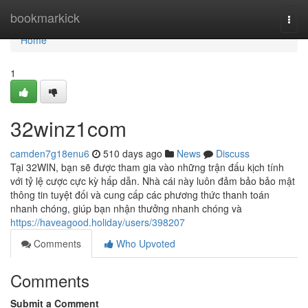
Home
bookmarkick
Togg
navi
Home
1
32winz1com
camden7g18enu6
510 days ago
News
Discuss
Tại 32WIN, bạn sẽ được tham gia vào những trận đấu kịch tính
với tỷ lệ cược cực kỳ hấp dẫn. Nhà cái này luôn đảm bảo bảo mật
thông tin tuyệt đối và cung cấp các phương thức thanh toán
nhanh chóng, giúp bạn nhận thưởng nhanh chóng và
https://haveagood.holiday/users/398207
Comments
Who Upvoted
Comments
Submit a Comment