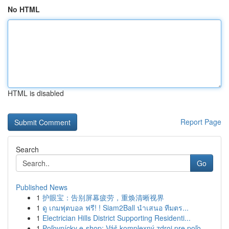
No HTML
HTML is disabled
Report Page
Search
Go
Published News
1
护眼宝：告别屏幕疲劳，重焕清晰视界
1
ดู เกมฟุตบอล ฟรี! ! Siam2Ball นำเสนอ ทีมตร...
1
Electrician Hills District Supporting Residenti...
1
Poľovnícky e-shop: Váš komplexný zdroj pre poľo...