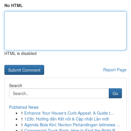
No HTML
HTML is disabled
Report Page
Search
Go
Published News
1
Enhance Your House's Curb Appeal: A Guide t...
1
123b: Hướng dẫn Kết nối & Cập nhật Lần mới
1
Agenda Bola Kini: Nonton Pertandingan Istimewa ...
1
Commercial Truck Parts: How to Find the Right R...