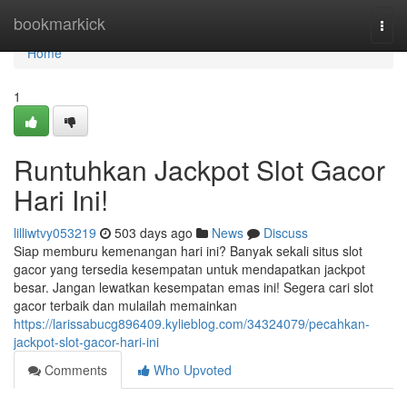
Home
bookmarkick
Togg
navi
Home
1
Runtuhkan Jackpot Slot Gacor
Hari Ini!
lilliwtvy053219
503 days ago
News
Discuss
Siap memburu kemenangan hari ini? Banyak sekali situs slot
gacor yang tersedia kesempatan untuk mendapatkan jackpot
besar. Jangan lewatkan kesempatan emas ini! Segera cari slot
gacor terbaik dan mulailah memainkan
https://larissabucg896409.kylieblog.com/34324079/pecahkan-
jackpot-slot-gacor-hari-ini
Comments
Who Upvoted