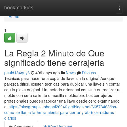
Home
bookmarkick
Togg
navi
Home
1
La Regla 2 Minuto de Que
significado tiene cerrajeria
pauld184quy6
499 days ago
News
Discuss
Tecnicas para hacer una copia de llave sin la original Aunque
parezca dificil, existen tecnicas para duplicar una llave sin contar
con la pieza original. Un metodo artesanal consiste en realizar un
molde con cera caliente o masilla moldeable. Los cerrajeros
profesionales pueden fabricar una llave desde cero examinando
el
https://playgroupsinbhopal26046.getblogs.net/66573463/los-
como-se-llama-la-herramienta-para-cerrar-y-abrir-cerraduras-
diarios
Comments
Who Upvoted