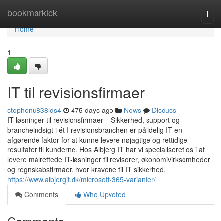
Home
bookmarkick
Togg
navi
Home
1
IT til revisionsfirmaer
stephenu838lds4
475 days ago
News
Discuss
IT-løsninger til revisionsfirmaer – Sikkerhed, support og
brancheindsigt i ét I revisionsbranchen er pålidelig IT en
afgørende faktor for at kunne levere nøjagtige og rettidige
resultater til kunderne. Hos Albjerg IT har vi specialiseret os i at
levere målrettede IT-løsninger til revisorer, økonomivirksomheder
og regnskabsfirmaer, hvor kravene til IT sikkerhed,
https://www.albjergit.dk/microsoft-365-varianter/
Comments
Who Upvoted
Comments