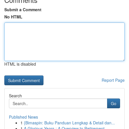
Submit a Comment
No HTML
HTML is disabled
Report Page
Search
Go
Published News
1
{Bimaspin: Buku Panduan Lengkap & Detail dan...
1
A Glorious Years : A Overview to Retirement ...