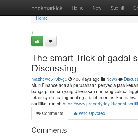
Home
bookmarkick
Home
New
Submit
G
Home
1
The smart Trick of gadai 
Discussing
matthewe579kvg5
468 days ago
News
Discus
Multi Finance adalah perusahaan penyedia jasa keua
bunga pinjaman yang dikenakan memang cukup tinggi
tetapi syarat paling penting adalah memastikan bahw
sertifikat rumah
https://www.propertyday.id/gadai-sertif
Comments
Who Upvoted
Comments