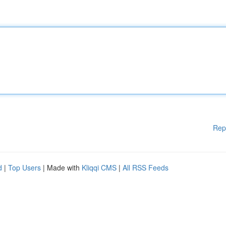
Rep
d
|
Top Users
| Made with
Kliqqi CMS
|
All RSS Feeds