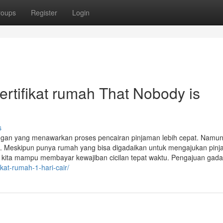
roups
Register
Login
sertifikat rumah That Nobody is
s
ngan yang menawarkan proses pencairan pinjaman lebih cepat. Namun
. Meskipun punya rumah yang bisa digadaikan untuk mengajukan pinj
a kita mampu membayar kewajiban cicilan tepat waktu. Pengajuan gada
ikat-rumah-1-hari-cair/