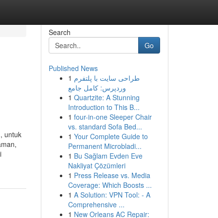
Search
Go
Published News
1
طراحی سایت با پلتفرم
وردپرس: کامل جامع
1
Quartzite: A Stunning
Introduction to This B...
1
four-in-one Sleeper Chair
vs. standard Sofa Bed...
, untuk
1
Your Complete Guide to
aman,
Permanent Microbladi...
i
1
Bu Sağlam Evden Eve
Nakliyat Çözümleri
1
Press Release vs. Media
Coverage: Which Boosts ...
1
A Solution: VPN Tool: - A
Comprehensive ...
1
New Orleans AC Repair: