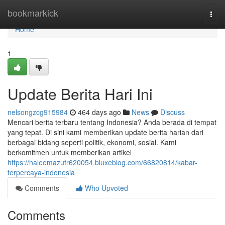
Home
bookmarkick
Togg
navi
Home
1
Update Berita Hari Ini
nelsongzcg915984
464 days ago
News
Discuss
Mencari berita terbaru tentang Indonesia? Anda berada di tempat
yang tepat. Di sini kami memberikan update berita harian dari
berbagai bidang seperti politik, ekonomi, sosial. Kami
berkomitmen untuk memberikan artikel
https://haleemazufr620054.bluxeblog.com/66820814/kabar-
terpercaya-indonesia
Comments
Who Upvoted
Comments