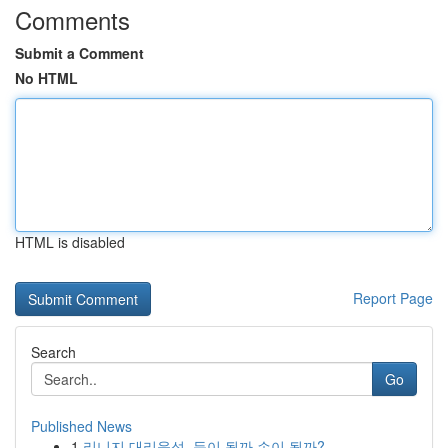
Comments
Submit a Comment
No HTML
HTML is disabled
Report Page
Search
Go
Published News
1
리니지 대리육성, 득이 될까 손이 될까?