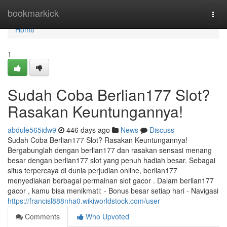
Home
bookmarkick
Togg
navi
Home
1
Sudah Coba Berlian177 Slot?
Rasakan Keuntungannya!
abdule565idw9
446 days ago
News
Discuss
Sudah Coba Berlian177 Slot? Rasakan Keuntungannya!
Bergabunglah dengan berlian177 dan rasakan sensasi menang
besar dengan berlian177 slot yang penuh hadiah besar. Sebagai
situs terpercaya di dunia perjudian online, berlian177
menyediakan berbagai permainan slot gacor . Dalam berlian177
gacor , kamu bisa menikmati: - Bonus besar setiap hari - Navigasi
https://francisl888nha0.wikiworldstock.com/user
Comments
Who Upvoted