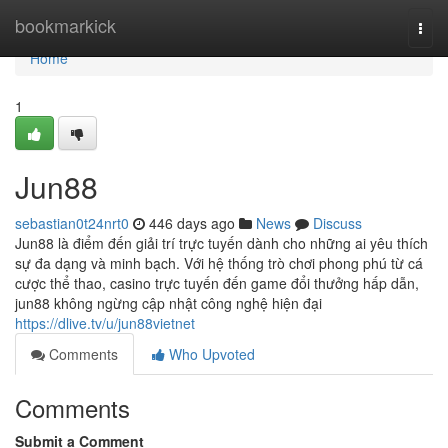
Home
bookmarkick
Togg
navi
Home
1
Jun88
sebastian0t24nrt0
446 days ago
News
Discuss
Jun88 là điểm đến giải trí trực tuyến dành cho những ai yêu thích
sự đa dạng và minh bạch. Với hệ thống trò chơi phong phú từ cá
cược thể thao, casino trực tuyến đến game đổi thưởng hấp dẫn,
jun88 không ngừng cập nhật công nghệ hiện đại
https://dlive.tv/u/jun88vietnet
Comments
Who Upvoted
Comments
Submit a Comment