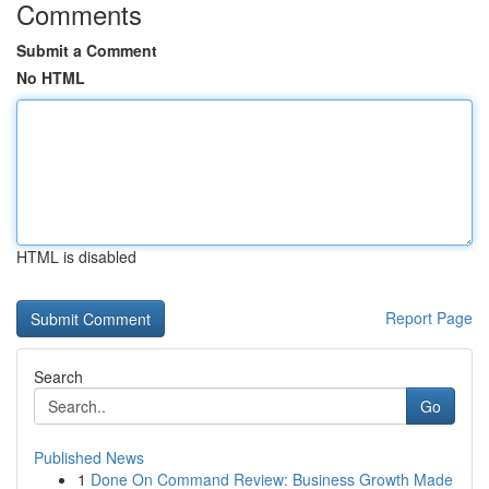
Comments
Submit a Comment
No HTML
HTML is disabled
Report Page
Search
Go
Published News
1
Done On Command Review: Business Growth Made