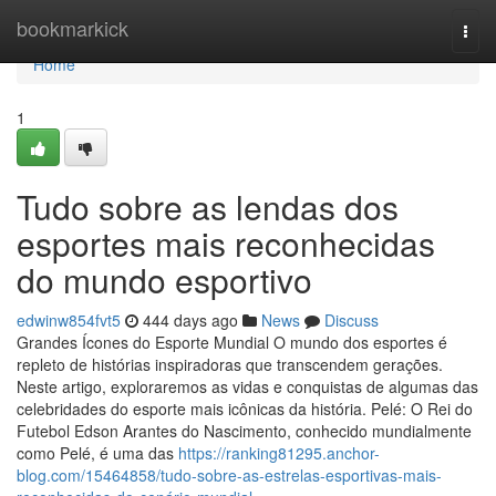
Home
bookmarkick
Togg
navi
Home
1
Tudo sobre as lendas dos
esportes mais reconhecidas
do mundo esportivo
edwinw854fvt5
444 days ago
News
Discuss
Grandes Ícones do Esporte Mundial O mundo dos esportes é
repleto de histórias inspiradoras que transcendem gerações.
Neste artigo, exploraremos as vidas e conquistas de algumas das
celebridades do esporte mais icônicas da história. Pelé: O Rei do
Futebol Edson Arantes do Nascimento, conhecido mundialmente
como Pelé, é uma das
https://ranking81295.anchor-
blog.com/15464858/tudo-sobre-as-estrelas-esportivas-mais-