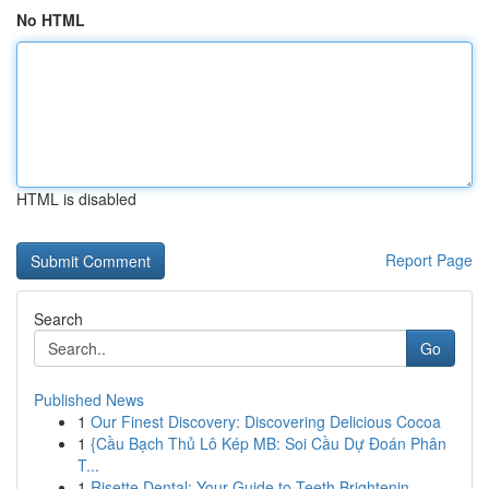
No HTML
HTML is disabled
Report Page
Search
Go
Published News
1
Our Finest Discovery: Discovering Delicious Cocoa
1
{Cầu Bạch Thủ Lô Kép MB: Soi Cầu Dự Đoán Phân
T...
1
Risette Dental: Your Guide to Teeth Brightenin...