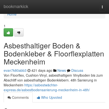
Home
bookmarkick
Togg
navi
Home
1
Asbesthaltiger Boden &
Bodenkleber & Floorflexplatten
Meckenheim
evan7k80abb3
421 days ago
News
Discuss
Von Floorflex, Cushion-Vinyl, asbesthaltigem Vinylboden bis zum
Abschliff von asbesthaltigen Bodenklebern. 48h Sanierung in
Meckenheim
https://asbestwächter-
express.de/asbestbodensanierung-meckenheim-in-48h/
Comments
Who Upvoted