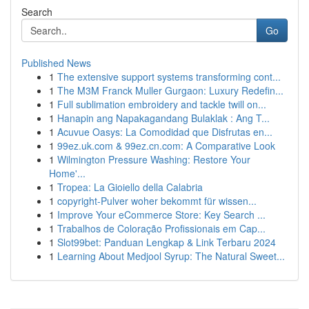
Search
Go
Published News
1
The extensive support systems transforming cont...
1
The M3M Franck Muller Gurgaon: Luxury Redefin...
1
Full sublimation embroidery and tackle twill on...
1
Hanapin ang Napakagandang Bulaklak : Ang T...
1
Acuvue Oasys: La Comodidad que Disfrutas en...
1
99ez.uk.com & 99ez.cn.com: A Comparative Look
1
Wilmington Pressure Washing: Restore Your
Home'...
1
Tropea: La Gioiello della Calabria
1
copyright-Pulver woher bekommt für wissen...
1
Improve Your eCommerce Store: Key Search ...
1
Trabalhos de Coloração Profissionais em Cap...
1
Slot99bet: Panduan Lengkap & Link Terbaru 2024
1
Learning About Medjool Syrup: The Natural Sweet...