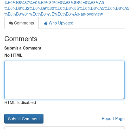
%E0%B8%87%E0%B9%82%E0%B8%8B%E0%B8%A5-
%E0%B8%B2%E0%B9%80%E0%B8%8B%E0%B8%A5%E0%B8%A5
%E0%B9%81%E0%B8%9E%E0%B8%A3-an-overview
Comments
Who Upvoted
Comments
Submit a Comment
No HTML
HTML is disabled
Report Page