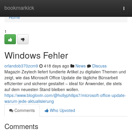
Home
bookmarkick
Togg
navi
Home
1
Windows Fehler
orlandob370zcm9
418 days ago
News
Discuss
Magazin Zeytech liefert fundierte Artikel zu digitalen Themen und
zeigt, wie das Microsoft Office Update die tägliche Büroarbeit
effizienter und sicherer gestaltet – ideal für Anwender, die stets
auf dem neuesten Stand bleiben wollen.
https://www.bloglovin.com/@hollyphilips7/microsoft-office-update-
warum-jede-aktualisierung
Comments
Who Upvoted
Comments