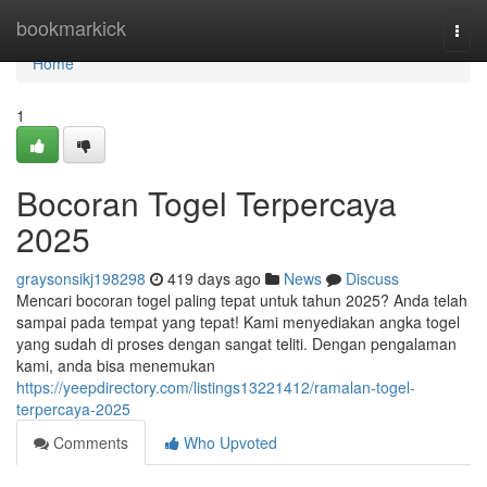
Home
bookmarkick
Togg
navi
Home
1
Bocoran Togel Terpercaya
2025
graysonsikj198298
419 days ago
News
Discuss
Mencari bocoran togel paling tepat untuk tahun 2025? Anda telah
sampai pada tempat yang tepat! Kami menyediakan angka togel
yang sudah di proses dengan sangat teliti. Dengan pengalaman
kami, anda bisa menemukan
https://yeepdirectory.com/listings13221412/ramalan-togel-
terpercaya-2025
Comments
Who Upvoted