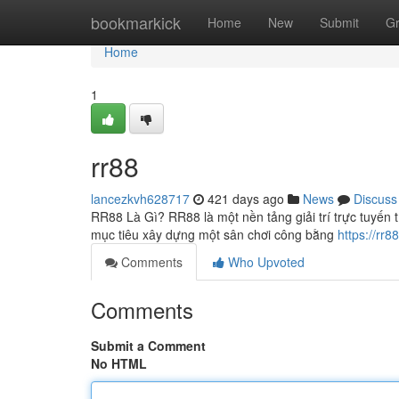
Home
bookmarkick
Home
New
Submit
G
Home
1
rr88
lancezkvh628717
421 days ago
News
Discuss
RR88 Là Gì? RR88 là một nền tảng giải trí trực tuyến t
mục tiêu xây dựng một sân chơi công bằng
https://rr
Comments
Who Upvoted
Comments
Submit a Comment
No HTML