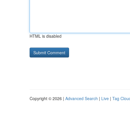
HTML is disabled
Copyright © 2026 |
Advanced Search
|
Live
|
Tag Clou