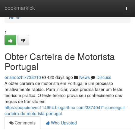
Home
bookmarkick
Togg
navi
Home
1
Obter Carteira de Motorista
Portugal
orlandozhlx738210
420 days ago
News
Discuss
A obter carteira de motorista em Portugal é um processo
relativamente rápido. Para iniciar, você precisa fazer um teste
teórico e prático. O teste teórico prova seu conhecimento das
regras de trânsito em
https://poppienvec114954.blogaritma.com/33740471/conseguir-
carteira-de-motorista-portugal
Comments
Who Upvoted