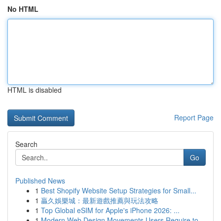
No HTML
HTML is disabled
Report Page
Search
Go
Published News
1
Best Shopify Website Setup Strategies for Small...
1
贏久娛樂城：最新遊戲推薦與玩法攻略
1
Top Global eSIM for Apple's iPhone 2026: ...
1
Modern Web Design Movements Users Require to