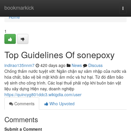
Home
bookmarkick
Togg
navi
Home
1
Top Guidelines Of sonepoxy
indirao135nnm7
420 days ago
News
Discuss
Chống thấm nước tuyệt vời: Ngăn chặn sự xâm nhập của nước và
hóa chất, bảo vệ bề mặt khỏi ẩm mốc và hư hại. Từ đó đảm bảo
vệ sinh cho công trình. Các loại thuế phải nộp khi buôn bán vật
liệu xây dựng Hiện nay, doanh nghiệp
https://quincyg801ddc3.wikigdia.com/user
Comments
Who Upvoted
Comments
Submit a Comment