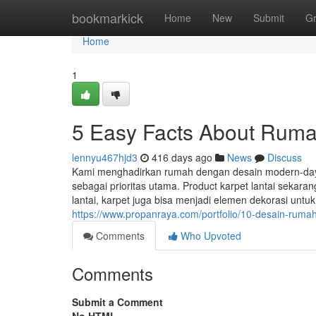
Home
bookmarkick
Home
New
Submit
G
Home
1
5 Easy Facts About Ruma
lennyu467hjd3
416 days ago
News
Discuss
Kami menghadirkan rumah dengan desain modern-day 
sebagai prioritas utama. Product karpet lantai sekar
lantai, karpet juga bisa menjadi elemen dekorasi untu
https://www.propanraya.com/portfolio/10-desain-ruma
Comments
Who Upvoted
Comments
Submit a Comment