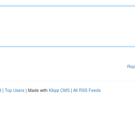
Rep
d
|
Top Users
| Made with
Kliqqi CMS
|
All RSS Feeds