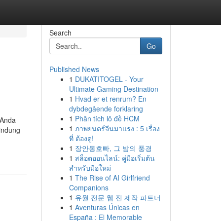
Search
Go
Published News
1
DUKATITOGEL - Your
Ultimate Gaming Destination
1
Hvad er et renrum? En
dybdegående forklaring
1
Phân tích lô đề HCM
 Anda
1
ภาพยนตร์จีนมาแรง : 5 เรื่อง
lindung
ที่ ต้องดู!
1
장안동호빠, 그 밤의 풍경
1
สล็อตออนไลน์: คู่มือเริ่มต้น
สำหรับมือใหม่
1
The Rise of AI Girlfriend
Companions
1
유월 전문 웹 진 제작 파트너
1
Aventuras Únicas en
España : El Memorable