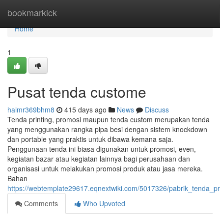
Home
bookmarkick
Home
1
Pusat tenda custome
haimr369bhm8
415 days ago
News
Discuss
Tenda printing, promosi maupun tenda custom merupakan tenda
yang menggunakan rangka pipa besi dengan sistem knockdown
dan portable yang praktis untuk dibawa kemana saja.
Penggunaan tenda ini biasa digunakan untuk promosi, even,
kegiatan bazar atau kegiatan lainnya bagi perusahaan dan
organisasi untuk melakukan promosi produk atau jasa mereka.
Bahan
https://webtemplate29617.eqnextwiki.com/5017326/pabrik_tenda_p
Comments
Who Upvoted