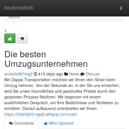
Home
bookmarkick
Togg
navi
Home
1
Die besten
Umzugsunternehmen
anatolv987etg2
413 days ago
News
Discuss
Bei Zappa Transportation möchten wir Ihnen den Strain beim
Umzug nehmen. Von der Sekunde an, in der Sie uns erreichen,
wird Sie unser freundliches und geschultes Private durch den
gesamten Prozess fileühren. Wir beginnen mit einem
ausführlichen Gespräch, um Ihre Bedürfnisse und Vorlieben zu
ermitteln. Darauf aufbauend unterbreiten wir Ihnen
https://hilairej631vgq9.wikigop.com/user
Comments
Who Upvoted