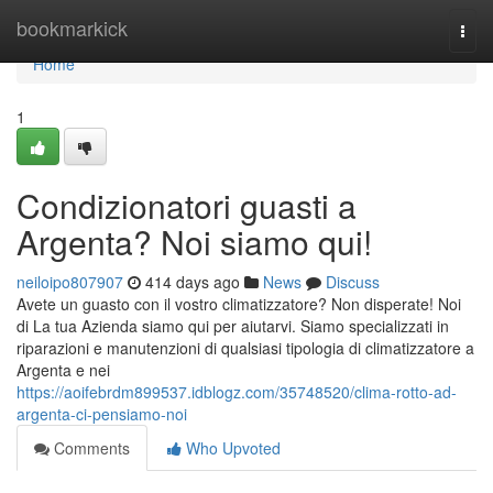
Home
bookmarkick
Togg
navi
Home
1
Condizionatori guasti a
Argenta? Noi siamo qui!
neiloipo807907
414 days ago
News
Discuss
Avete un guasto con il vostro climatizzatore? Non disperate! Noi
di La tua Azienda siamo qui per aiutarvi. Siamo specializzati in
riparazioni e manutenzioni di qualsiasi tipologia di climatizzatore a
Argenta e nei
https://aoifebrdm899537.idblogz.com/35748520/clima-rotto-ad-
argenta-ci-pensiamo-noi
Comments
Who Upvoted