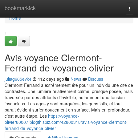
Home
bookmarkick
Togg
navi
Home
1
Avis voyance Clermont-
Ferrand de voyance olivier
juliag665evk4
412 days ago
News
Discuss
Clermont-Ferrand a extrêmement été pour un individu une cité de
contrastes. Une lumière relativement calme, presque posée, mais
traversée par des attributs d’invisible, notamment une tension
insoucieux. Les ages y sont marquées, les gens jolis, et tout
parait évident surfer doucement en surface. Mais en profondeur,
c’est autre étape. Les
https://voyance-
olivier80007.blogthisbiz.com/42800318/avis-voyance-clermont-
ferrand-de-voyance-olivier
Comments
Who Upvoted