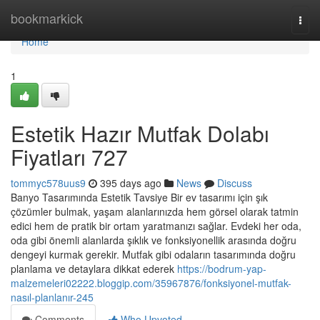
Home
bookmarkick
Togg
navi
Home
1
Estetik Hazır Mutfak Dolabı
Fiyatları 727
tommyc578uus9
395 days ago
News
Discuss
Banyo Tasarımında Estetik Tavsiye Bir ev tasarımı için şık
çözümler bulmak, yaşam alanlarınızda hem görsel olarak tatmin
edici hem de pratik bir ortam yaratmanızı sağlar. Evdeki her oda,
oda gibi önemli alanlarda şıklık ve fonksiyonellik arasında doğru
dengeyi kurmak gerekir. Mutfak gibi odaların tasarımında doğru
planlama ve detaylara dikkat ederek
https://bodrum-yap-
malzemeleri02222.bloggip.com/35967876/fonksiyonel-mutfak-
nasıl-planlanır-245
Comments
Who Upvoted