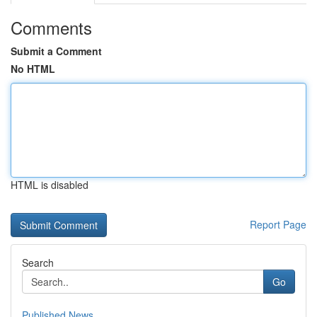
Comments
Submit a Comment
No HTML
HTML is disabled
Report Page
Search
Go
Published News