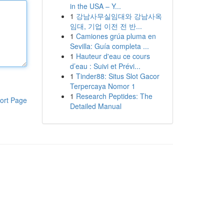
in the USA – Y...
1
강남사무실임대와 강남사옥
임대, 기업 이전 전 반...
1
Camiones grúa pluma en
Sevilla: Guía completa ...
1
Hauteur d'eau ce cours
d’eau : Suivi et Prévi...
1
Tinder88: Situs Slot Gacor
Terpercaya Nomor 1
1
Research Peptides: The
ort Page
Detailed Manual