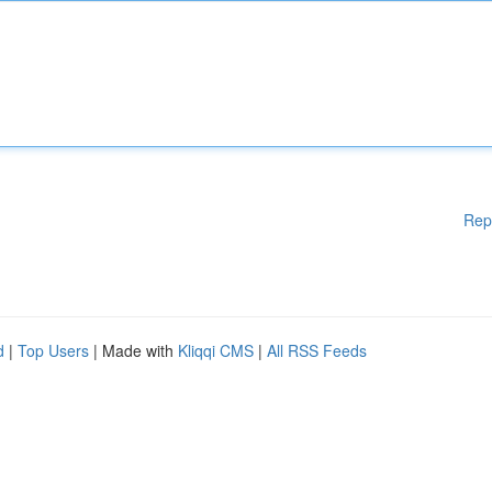
Rep
d
|
Top Users
| Made with
Kliqqi CMS
|
All RSS Feeds