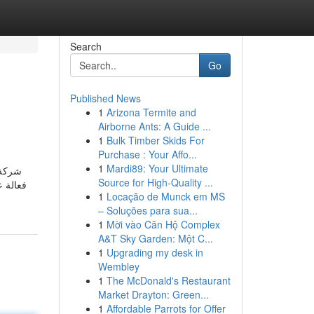
Search
Go
Published News
1
Arizona Termite and
Airborne Ants: A Guide ...
1
Bulk Timber Skids For
Purchase : Your Affo...
1
Mardi89: Your Ultimate
شركة 
Source for High-Quality ...
فعالة ع
1
Locação de Munck em MS
– Soluções para sua...
1
Mời vào Căn Hộ Complex
A&T Sky Garden: Một C...
1
Upgrading my desk in
Wembley
1
The McDonald's Restaurant
Market Drayton: Green...
1
Affordable Parrots for Offer