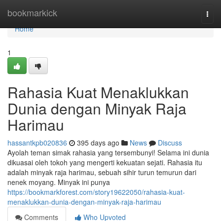
Home
bookmarkick
Togg
navi
Home
1
Rahasia Kuat Menaklukkan
Dunia dengan Minyak Raja
Harimau
hassantkpb020836
395 days ago
News
Discuss
Ayolah teman simak rahasia yang tersembunyi! Selama ini dunia
dikuasai oleh tokoh yang mengerti kekuatan sejati. Rahasia itu
adalah minyak raja harimau, sebuah sihir turun temurun dari
nenek moyang. Minyak ini punya
https://bookmarkforest.com/story19622050/rahasia-kuat-
menaklukkan-dunia-dengan-minyak-raja-harimau
Comments
Who Upvoted