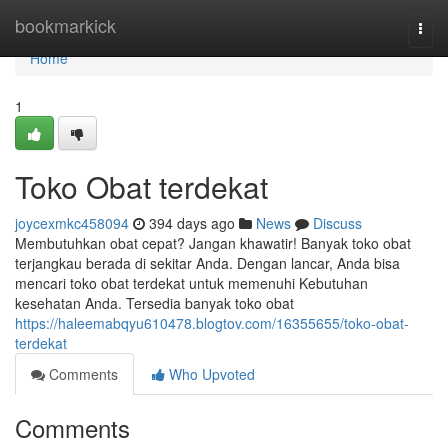
Home
bookmarkick
Togg
navi
Home
1
Toko Obat terdekat
joycexmkc458094
394 days ago
News
Discuss
Membutuhkan obat cepat? Jangan khawatir! Banyak toko obat
terjangkau berada di sekitar Anda. Dengan lancar, Anda bisa
mencari toko obat terdekat untuk memenuhi Kebutuhan
kesehatan Anda. Tersedia banyak toko obat
https://haleemabqyu610478.blogtov.com/16355655/toko-obat-
terdekat
Comments
Who Upvoted
Comments