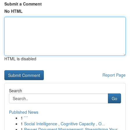
Submit a Comment
No HTML
HTML is disabled
Report Page
Search
Go
Published News
1
```
1
Social Intelligence , Cognitive Capacity , O...
1
Revver Document Management: Streamlining Your