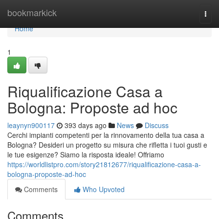
Home
bookmarkick
Togg
navi
Home
1
Riqualificazione Casa a
Bologna: Proposte ad hoc
leaynyn900117
393 days ago
News
Discuss
Cerchi impianti competenti per la rinnovamento della tua casa a
Bologna? Desideri un progetto su misura che rifletta i tuoi gusti e
le tue esigenze? Siamo la risposta ideale! Offriamo
https://worldlistpro.com/story21812677/riqualificazione-casa-a-
bologna-proposte-ad-hoc
Comments
Who Upvoted
Comments