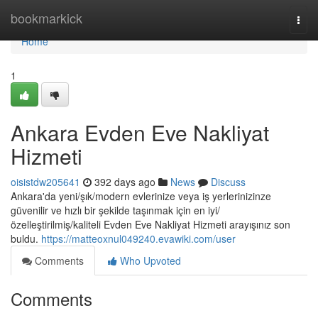
Home
bookmarkick
Togg
navi
Home
1
Ankara Evden Eve Nakliyat
Hizmeti
oisistdw205641
392 days ago
News
Discuss
Ankara'da yeni/şık/modern evlerinize veya iş yerlerinizinze
güvenilir ve hızlı bir şekilde taşınmak için en iyi/
özelleştirilmiş/kaliteli Evden Eve Nakliyat Hizmeti arayışınız son
buldu.
https://matteoxnul049240.evawiki.com/user
Comments
Who Upvoted
Comments