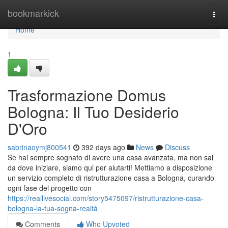
Home
bookmarkick
Togg
navi
Home
1
Trasformazione Domus
Bologna: Il Tuo Desiderio
D'Oro
sabrinaoymj800541
392 days ago
News
Discuss
Se hai sempre sognato di avere una casa avanzata, ma non sai
da dove iniziare, siamo qui per aiutarti! Mettiamo a disposizione
un servizio completo di ristrutturazione casa a Bologna, curando
ogni fase del progetto con
https://reallivesocial.com/story5475097/ristrutturazione-casa-
bologna-la-tua-sogna-realtà
Comments
Who Upvoted